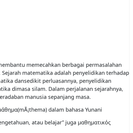
t membantu memecahkan berbagai permasalahan
). Sejarah matematika adalah penyelidikan terhadap
ika dansedikit perluasannya, penyelidikan
ika dimasa silam. Dalam perjalanan sejarahnya,
radaban manusia sepanjang masa.
a μάθημα(mÃ¡thema) dalam bahasa Yunani
pengetahuan, atau belajar” juga μαθηματικός