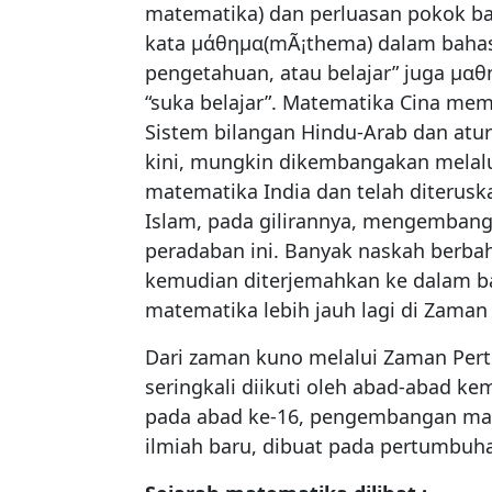
matematika) dan perluasan pokok ba
kata μάθημα(mÃ¡thema) dalam bahasa 
pengetahuan, atau belajar” juga μαθ
“suka belajar”. Matematika Cina mem
Sistem bilangan Hindu-Arab dan atu
kini, mungkin dikembangakan melalu
matematika India dan telah diterusk
Islam, pada gilirannya, mengemba
peradaban ini. Banyak naskah berba
kemudian diterjemahkan ke dalam 
matematika lebih jauh lagi di Zaman
Dari zaman kuno melalui Zaman Pert
seringkali diikuti oleh abad-abad k
pada abad ke-16, pengembangan mat
ilmiah baru, dibuat pada pertumbuha