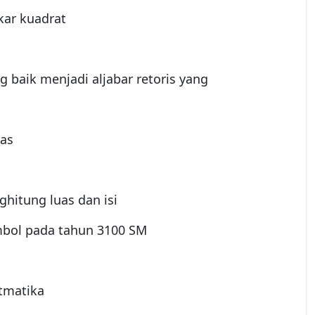
ar kuadrat
baik menjadi aljabar retoris yang
as
itung luas dan isi
mbol pada tahun 3100 SM
itmatika