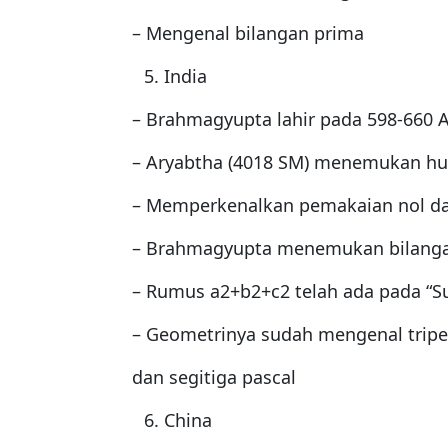
– Mengenal bilangan prima
India
– Brahmagyupta lahir pada 598-660 
– Aryabtha (4018 SM) menemukan hub
– Memperkenalkan pemakaian nol da
– Brahmagyupta menemukan bilanga
– Rumus a2+b2+c2 telah ada pada “Su
– Geometrinya sudah mengenal tripe
dan segitiga pascal
China