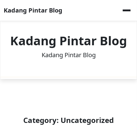
Skip
Kadang Pintar Blog
to
content
Kadang Pintar Blog
Kadang Pintar Blog
Category:
Uncategorized