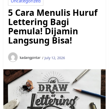
Uncategorized
5 Cara Menulis Huruf
Lettering Bagi
Pemula! Dijamin
Langsung Bisa!
kadangpintar
July 12, 2026