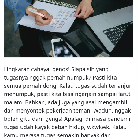
Lingkaran cahaya, gengs! Siapa sih yang
tugasnya nggak pernah numpuk? Pasti kita
semua pernah dong! Kalau tugas sudah terlanjur
menumpuk, pasti kita bisa ngerjain sampai larut
malam. Bahkan, ada juga yang asal mengambil
dan menyontek pekerjaan teman. Waduh, nggak
boleh gitu dari, gengs! Apalagi di masa pandemi,
tugas udah kayak beban hidup, wkwkwk. Kalau
kamu merasa tugas semakin banyak dan