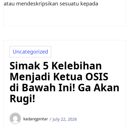
atau mendeskripsikan sesuatu kepada
Uncategorized
Simak 5 Kelebihan
Menjadi Ketua OSIS
di Bawah Ini! Ga Akan
Rugi!
kadangpintar
July 22, 2026