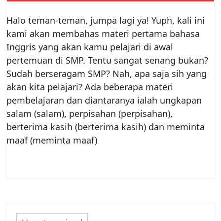
Halo teman-teman, jumpa lagi ya! Yuph, kali ini
kami akan membahas materi pertama bahasa
Inggris yang akan kamu pelajari di awal
pertemuan di SMP. Tentu sangat senang bukan?
Sudah berseragam SMP? Nah, apa saja sih yang
akan kita pelajari? Ada beberapa materi
pembelajaran dan diantaranya ialah ungkapan
salam (salam), perpisahan (perpisahan),
berterima kasih (berterima kasih) dan meminta
maaf (meminta maaf)